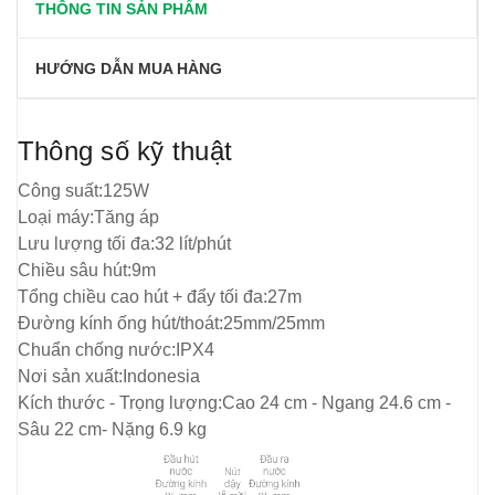
THÔNG TIN SẢN PHẨM
HƯỚNG DẪN MUA HÀNG
Thông số kỹ thuật
Công suất:125W
Loại máy:Tăng áp
Lưu lượng tối đa:32 lít/phút
Chiều sâu hút:9m
Tổng chiều cao hút + đẩy tối đa:27m
Đường kính ống hút/thoát:25mm/25mm
Chuẩn chống nước:IPX4
Nơi sản xuất:Indonesia
Kích thước - Trọng lượng:Cao 24 cm - Ngang 24.6 cm -
Sâu 22 cm- Nặng 6.9 kg