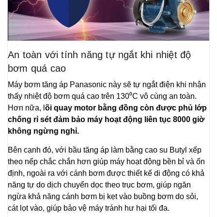
An toàn với tính năng tự ngắt khi nhiệt độ
bơm quá cao
Máy bơm tăng áp Panasonic này sẽ tự ngắt điện khi nhận
thấy nhiệt độ bơm quá cao trên 130⁰C vô cùng an toàn.
Hơn nữa, l
õi quay motor bằng đồng còn được phủ lớp
chống rỉ sét đảm bảo máy hoạt động liên tục 8000 giờ
không ngừng nghỉ.
Bên cạnh đó, với bầu tăng áp làm bằng cao su Butyl xếp
theo nếp chắc chắn hơn giúp máy hoạt động bền bỉ và ổn
định, ngoài ra với cánh bơm được thiết kế di động có khả
năng tự do dịch chuyển dọc theo trục bơm, giúp ngăn
ngừa khả năng cánh bơm bị kẹt vào buồng bơm do sỏi,
cát lọt vào, giúp bảo vệ máy tránh hư hại tối đa.